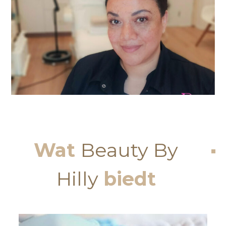
Wat
Beauty By
Hilly
biedt