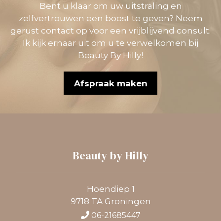
Bent u klaar om uw uitstraling en
zelfvertrouwen een boost te geven? Neem
gerust contact op voor een vrijblijvend consult.
Ik kijk ernaar uit om u te verwelkomen bij
Beauty By Hilly!
Afspraak maken
Beauty by Hilly
Hoendiep 1
9718 TA Groningen
06-21685447